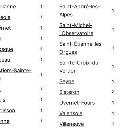
illanne
Saint-André-les-
1
1
Alpes
réole
1
Saint-Michel-
ernet
1
1
l'Observatoire
e
1
Saint-Étienne-les-
1
osque
2
Orgues
beau
1
Sainte-Croix-du-
1
tiers-Sainte-
Verdon
1
e
Seyne
1
s
1
Sisteron
2
uis
1
Uvernet-Fours
1
oisson
1
Valensole
1
anne
1
Villeneuve
1