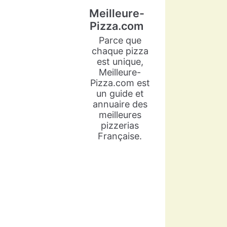
Meilleure-
Pizza.com
Parce que
chaque pizza
est unique,
Meilleure-
Pizza.com est
un guide et
annuaire des
meilleures
pizzerias
Française.
Meilleure-Pizza.com
5 years ago
Arlette Cadot est une grande
passionnée de cuisine
italienne. Sacrée vice