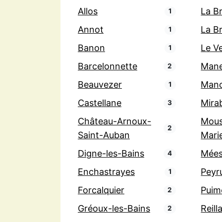
Allos
La Br
1
Annot
La B
1
Banon
Le V
1
Barcelonnette
Man
2
Beauvezer
Man
1
Castellane
Mira
3
Château-Arnoux-
Mous
2
Saint-Auban
Mari
Digne-les-Bains
Mée
4
Enchastrayes
Peyr
1
Forcalquier
Puim
2
Gréoux-les-Bains
Reill
2