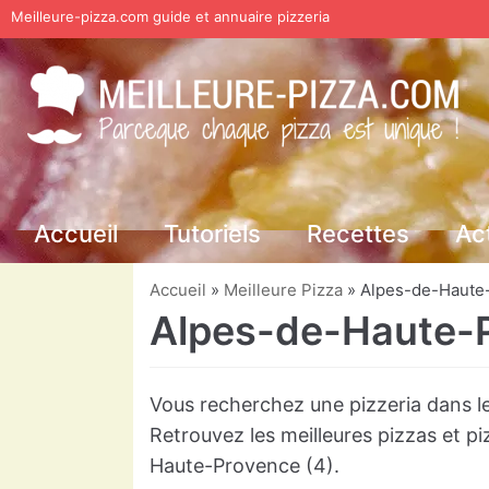
Meilleure-pizza.com guide et annuaire pizzeria
Aller
au
contenu
Accueil
Tutoriels
Recettes
Ac
Accueil
»
Meilleure Pizza
»
Alpes-de-Haute
Alpes-de-Haute-
Vous recherchez une pizzeria dans 
Retrouvez les meilleures pizzas et p
Haute-Provence (4).