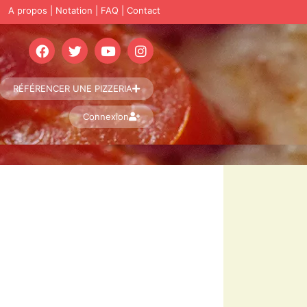
A propos
|
Notation
|
FAQ
|
Contact
RÉFÉRENCER UNE PIZZERIA
Connexion