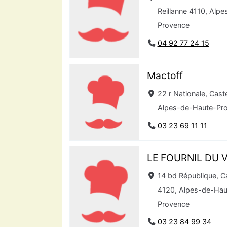
Reillanne 4110, Alp
Provence
04 92 77 24 15
Mactoff
22 r Nationale, Cast
Alpes-de-Haute-Pr
03 23 69 11 11
LE FOURNIL DU 
14 bd République, C
4120, Alpes-de-Hau
Provence
03 23 84 99 34