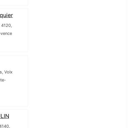
quier
e 4120,
ovence
s, Volx
te-
LIN
 4140,