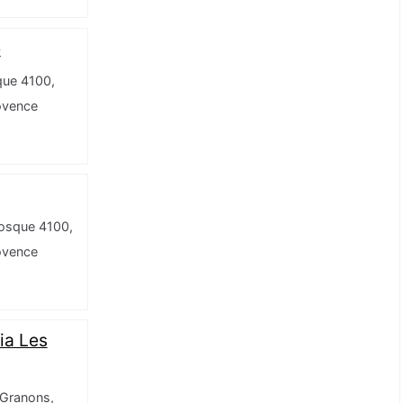
e
que 4100,
ovence
nosque 4100,
ovence
ia Les
 Granons,