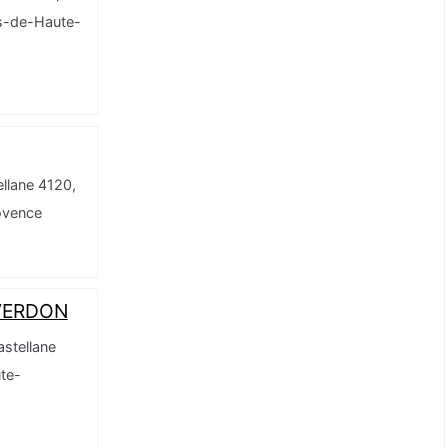
es-de-Haute-
ellane 4120,
ovence
VERDON
astellane
te-