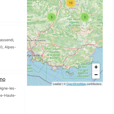
10
5
3
Gassendi,
0, Alpes-
+
−
ino
Leaflet
|
©
OpenStreetMap
contributors
Digne-les-
de-Haute-