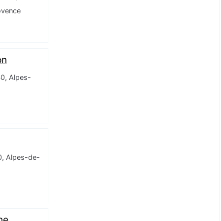
ovence
on
0, Alpes-
0, Alpes-de-
ne