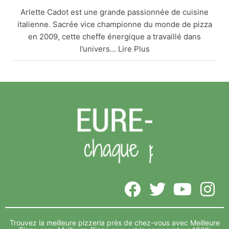
Arlette Cadot est une grande passionnée de cuisine
italienne. Sacrée vice championne du monde de pizza
en 2009, cette cheffe énergique a travaillé dans
l’univers... Lire Plus
Arlette Cadot remet le couvert
meilleure-pizza.com
Arlette Cadot est une grande passionnée de cuisine
italienne. Sacrée vice championne du monde de
pizza en 2009, cette cheffe énergique a travaillé
dans l’univers... Lire Plus
Voir sur Facebook
·
Partager
Meilleure-Pizza.com
5 years ago
Vide depuis de nombreux mois, l’ancien complexe Foot
3 indoor, sur la zone de Décathlon Lavau, va accueillir le
Trouvez la meilleure pizzeria près de chez-vous avec Meilleure