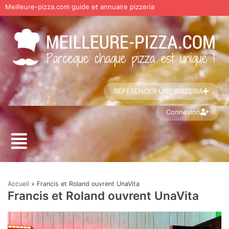
Meilleure-pizza.com guide et annuaire pizzeria
Aller
au
contenu
RÉFÉRENCER UNE PIZZERIA
Connexion
Accueil
»
Francis et Roland ouvrent UnaVita
Francis et Roland ouvrent UnaVita