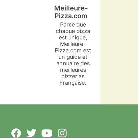
Meilleure-
Pizza.com
Parce que
chaque pizza
est unique,
Meilleure-
Pizza.com est
un guide et
annuaire des
meilleures
pizzerias
Française.
Meilleure-Pizza.com
5 years ago
Arlette Cadot est une grande
passionnée de cuisine
italienne. Sacrée vice