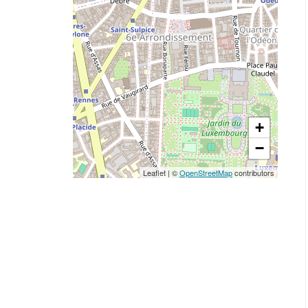
+
−
Leaflet
|
©
OpenStreetMap
contributors