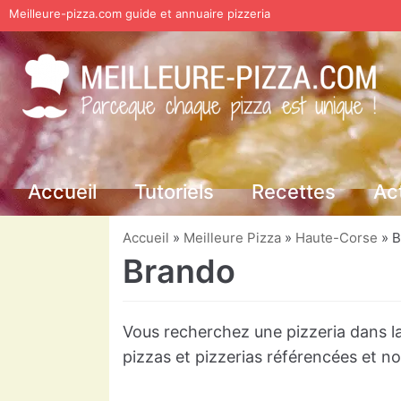
Meilleure-pizza.com guide et annuaire pizzeria
Aller
au
contenu
Accueil
Tutoriels
Recettes
Ac
Accueil
»
Meilleure Pizza
»
Haute-Corse
»
B
Brando
Vous recherchez une pizzeria dans la
pizzas et pizzerias référencées et 