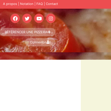
A propos
|
Notation
|
FAQ
|
Contact
RÉFÉRENCER UNE PIZZERIA
Connexion