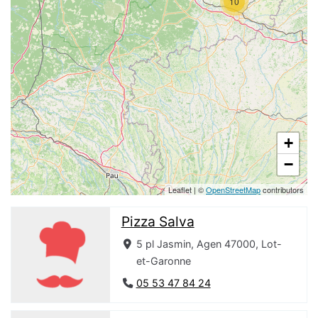
10
+
−
Leaflet
|
©
OpenStreetMap
contributors
Pizza Salva
5 pl Jasmin, Agen 47000, Lot-
et-Garonne
05 53 47 84 24