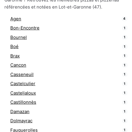
référencées et notées en Lot-et-Garonne (47).
Agen
4
Bon-Encontre
1
Bournel
1
Boé
1
Brax
1
Cancon
1
Casseneuil
1
Castelculier
1
Casteljaloux
1
Castillonnès
1
Damazan
1
Dolmayrac
1
Fauguerolles
1