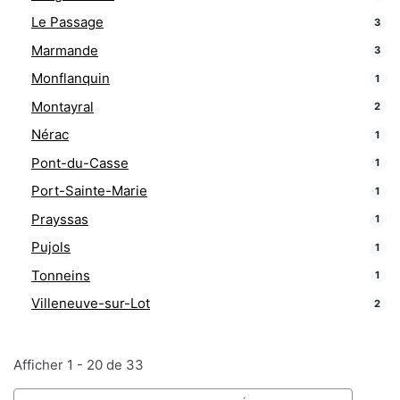
Le Passage
3
Marmande
3
Monflanquin
1
Montayral
2
Nérac
1
Pont-du-Casse
1
Port-Sainte-Marie
1
Prayssas
1
Pujols
1
Tonneins
1
Villeneuve-sur-Lot
2
Afficher 1 - 20 de 33