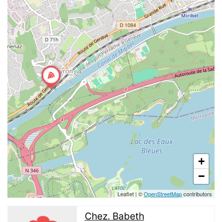
+
−
Leaflet
|
©
OpenStreetMap
contributors
Chez. Babeth