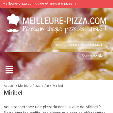
Meilleure-pizza.com guide et annuaire pizzeria
Aller
au
contenu
RÉFÉRENCER UNE PIZZERIA
Connexion
Accueil
»
Meilleure Pizza
»
Ain
»
Miribel
Miribel
Vous recherchez une pizzeria dans la ville de Miribel ?
Retrouvez les meilleures pizzas et pizzerias référencées