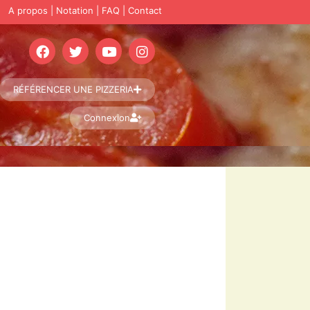
A propos
|
Notation
|
FAQ
|
Contact
RÉFÉRENCER UNE PIZZERIA
Connexion