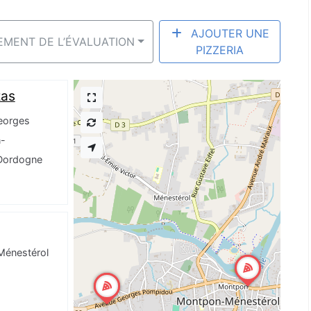
AJOUTER UNE
SEMENT DE L’ÉVALUATION
PIZZERIA
zas
eorges
-
Dordogne
Ménestérol