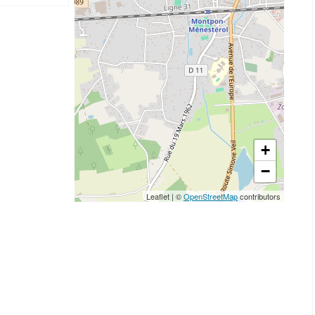
+
−
Leaflet
|
©
OpenStreetMap
contributors