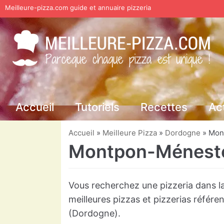
Meilleure-pizza.com guide et annuaire pizzeria
Aller
au
contenu
Accueil
Tutoriels
Recettes
Ac
Accueil
»
Meilleure Pizza
»
Dordogne
»
Mon
Montpon-Ménesté
Vous recherchez une pizzeria dans l
meilleures pizzas et pizzerias réfé
(Dordogne).