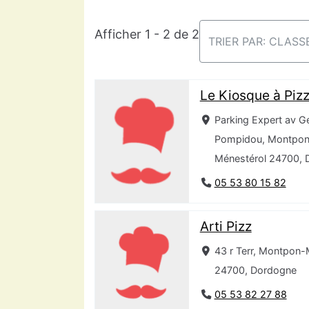
Afficher 1 - 2 de 2
TRIER PAR: CLAS
Le Kiosque à Piz
Parking Expert av G
Pompidou, Montpon
Ménestérol 24700, 
05 53 80 15 82
Arti Pizz
43 r Terr, Montpon-
24700, Dordogne
05 53 82 27 88