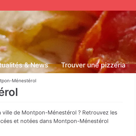
tualités & News
Trouver une pizzeria
tpon-Ménestérol
rol
a ville de Montpon-Ménestérol ? Retrouvez les
rencées et notées dans Montpon-Ménestérol