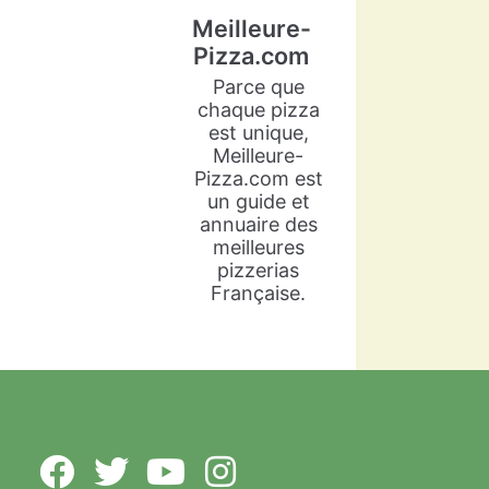
Meilleure-
Pizza.com
Parce que
chaque pizza
est unique,
Meilleure-
Pizza.com est
un guide et
annuaire des
meilleures
pizzerias
Française.
Meilleure-Pizza.com
5 years ago
Arlette Cadot est une grande
passionnée de cuisine
italienne. Sacrée vice