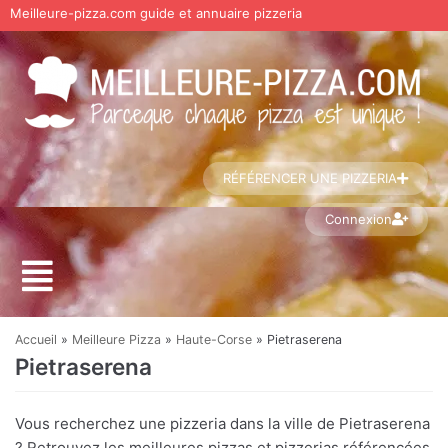
Meilleure-pizza.com guide et annuaire pizzeria
Aller
au
contenu
RÉFÉRENCER UNE PIZZERIA
Connexion
Accueil
»
Meilleure Pizza
»
Haute-Corse
»
Pietraserena
Pietraserena
Vous recherchez une pizzeria dans la ville de Pietraserena
? Retrouvez les meilleures pizzas et pizzerias référencées