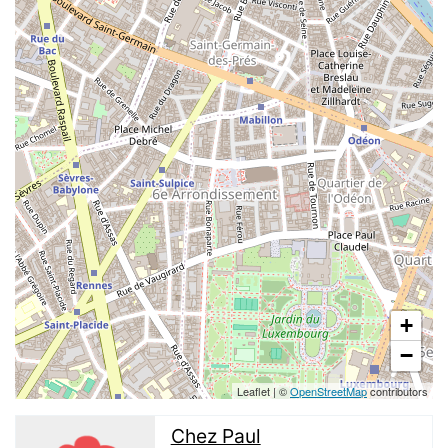
+
−
Leaflet
|
©
OpenStreetMap
contributors
Chez Paul