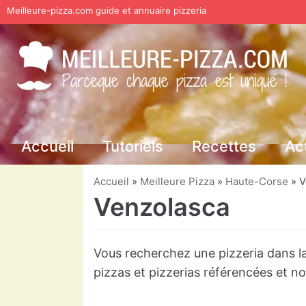
Meilleure-pizza.com guide et annuaire pizzeria
Aller
au
contenu
Accueil
Tutoriels
Recettes
Ac
Accueil
»
Meilleure Pizza
»
Haute-Corse
»
V
Venzolasca
Vous recherchez une pizzeria dans la
pizzas et pizzerias référencées et 