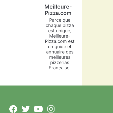
Meilleure-
Pizza.com
Parce que
chaque pizza
est unique,
Meilleure-
Pizza.com est
un guide et
annuaire des
meilleures
pizzerias
Française.
Meilleure-Pizza.com
5 years ago
Arlette Cadot est une grande
passionnée de cuisine
italienne. Sacrée vice