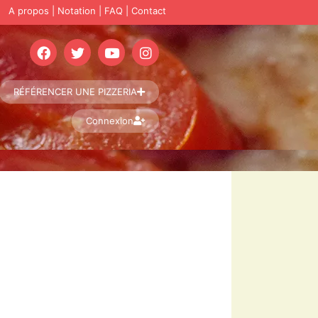
A propos
|
Notation
|
FAQ
|
Contact
RÉFÉRENCER UNE PIZZERIA
Connexion