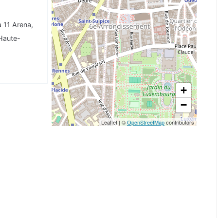
 11 Arena,
Haute-
+
−
Leaflet
|
©
OpenStreetMap
contributors