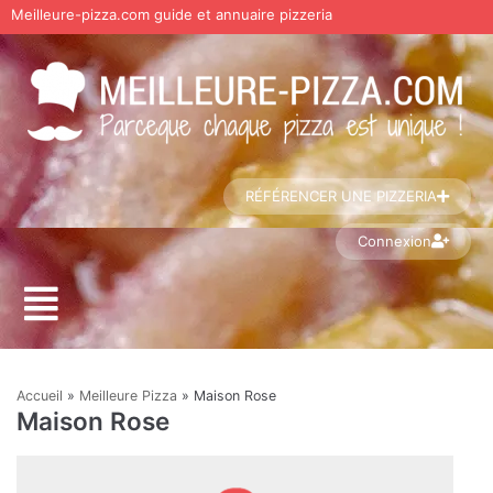
Meilleure-pizza.com guide et annuaire pizzeria
Aller
au
contenu
RÉFÉRENCER UNE PIZZERIA
Connexion
Accueil
»
Meilleure Pizza
»
Maison Rose
Maison Rose