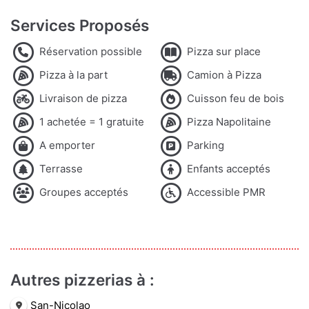
Services Proposés
Réservation possible
Pizza sur place
Pizza à la part
Camion à Pizza
Livraison de pizza
Cuisson feu de bois
1 achetée = 1 gratuite
Pizza Napolitaine
A emporter
Parking
Terrasse
Enfants acceptés
Groupes acceptés
Accessible PMR
Autres pizzerias à :
San-Nicolao