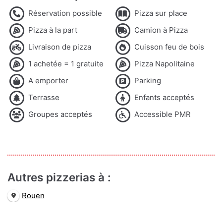
Réservation possible
Pizza sur place
Pizza à la part
Camion à Pizza
Livraison de pizza
Cuisson feu de bois
1 achetée = 1 gratuite
Pizza Napolitaine
A emporter
Parking
Terrasse
Enfants acceptés
Groupes acceptés
Accessible PMR
Autres pizzerias à :
Rouen