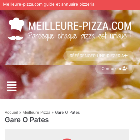
Meilleure-pizza.com guide et annuaire pizzeria
Aller
au
contenu
RÉFÉRENCER UNE PIZZERIA
Connexion
Accueil
»
Meilleure Pizza
»
Gare O Pates
Gare O Pates