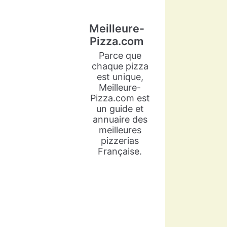
Meilleure-
Pizza.com
Parce que
chaque pizza
est unique,
Meilleure-
Pizza.com est
un guide et
annuaire des
meilleures
pizzerias
Française.
Meilleure-Pizza.com
5 years ago
Arlette Cadot est une grande
passionnée de cuisine