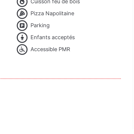
Cuisson feu de bois
Pizza Napolitaine
Parking
Enfants acceptés
Accessible PMR