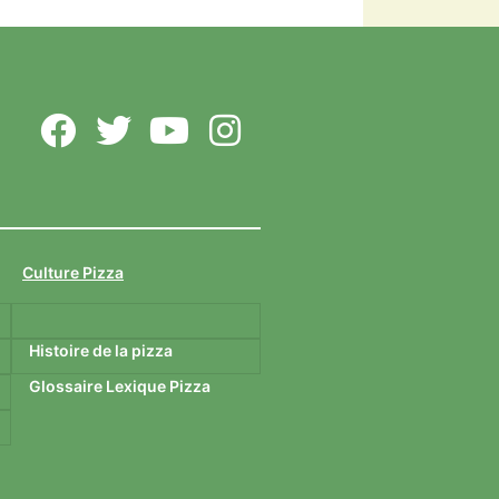
Voir sur Facebook
·
Partager
Meilleure-Pizza.com
5 years ago
Vide depuis de nombreux
mois, l’ancien complexe Foot
3 indoor, sur la zone de
Décathlon Lavau, va accueillir
le complexe... Lire Plus
Culture Pizza
Stadio Pizza s’installe
Histoire de la pizza
dans l’ancien Foot 3 indoor
meilleure-pizza.com
Glossaire Lexique Pizza
Vide depuis de nombreux
mois, l’ancien complexe
Foot 3 indoor, sur la zone
de Décathlon Lavau, va