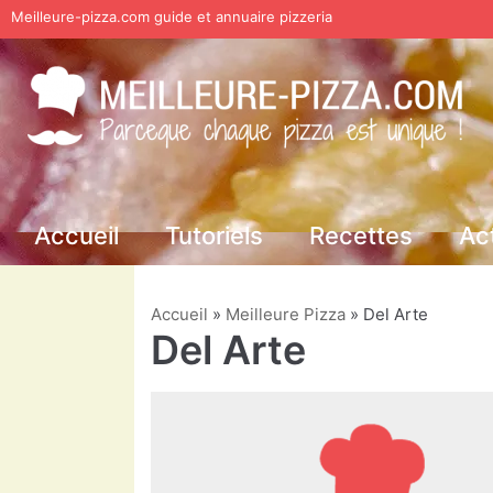
Meilleure-pizza.com guide et annuaire pizzeria
Aller
au
contenu
Accueil
Tutoriels
Recettes
Ac
Accueil
»
Meilleure Pizza
»
Del Arte
Del Arte