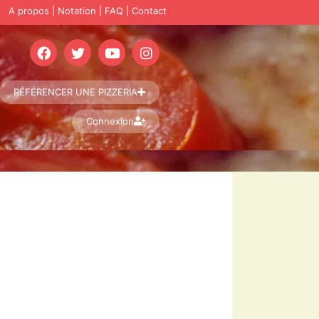
A propos
|
Notation
|
FAQ
|
Contact
RÉFÉRENCER UNE PIZZERIA
Connexion