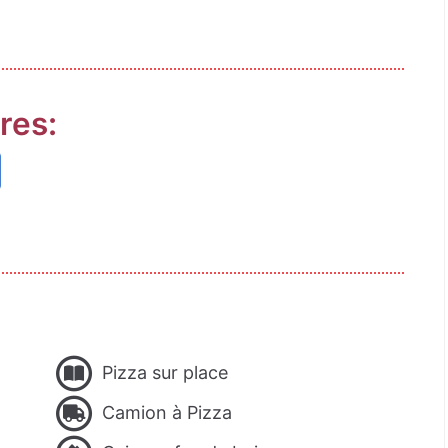
res:
Pizza sur place
Camion à Pizza