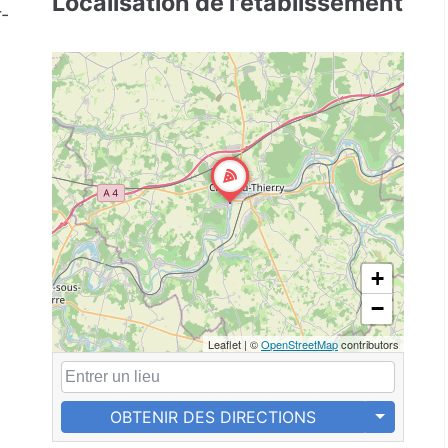
Localisation de l'établissement
r-
+
−
Leaflet
|
©
OpenStreetMap
contributors
OBTENIR DES DIRECTIONS