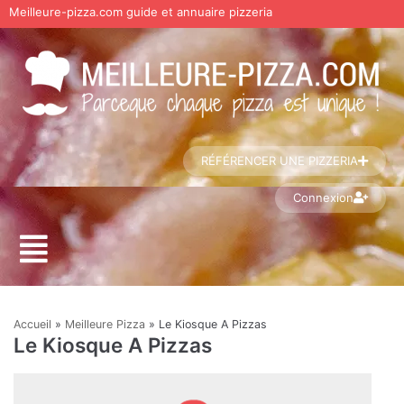
Meilleure-pizza.com guide et annuaire pizzeria
Aller
au
contenu
RÉFÉRENCER UNE PIZZERIA
Connexion
Accueil
»
Meilleure Pizza
»
Le Kiosque A Pizzas
Le Kiosque A Pizzas