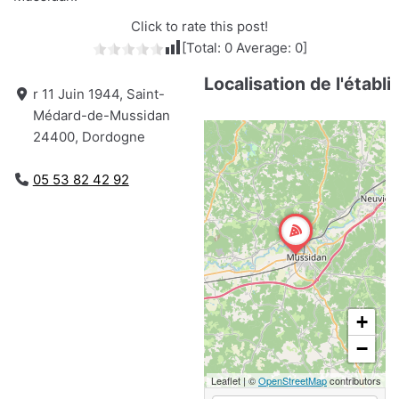
Click to rate this post!
[Total:
0
Average:
0
]
Localisation de l'établ
r 11 Juin 1944, Saint-
Médard-de-Mussidan
24400, Dordogne
05 53 82 42 92
+
−
Leaflet
|
©
OpenStreetMap
contributors