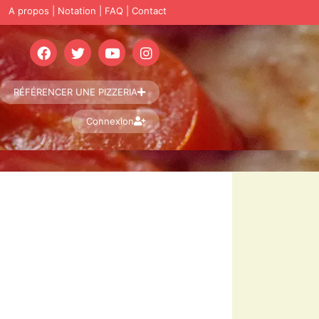
A propos
|
Notation
|
FAQ
|
Contact
RÉFÉRENCER UNE PIZZERIA
Connexion