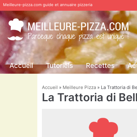
Meilleure-pizza.com guide et annuaire pizzeria
Aller
au
contenu
Accueil
Tutoriels
Recettes
Ac
Accueil
»
Meilleure Pizza
»
La Trattoria di B
La Trattoria di Bel