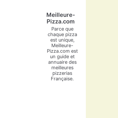
Meilleure-
Pizza.com
Parce que
chaque pizza
est unique,
Meilleure-
Pizza.com est
un guide et
annuaire des
meilleures
pizzerias
Française.
Meilleure-Pizza.com
5 years ago
Arlette Cadot est une grande
passionnée de cuisine