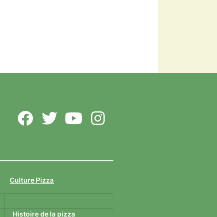
italienne. Sacrée vice
championne du monde de
pizza en 2009, cette cheffe
énergique a travaillé dans
l’univers... Lire Plus
Arlette Cadot remet le
couvert
meilleure-pizza.com
Arlette Cadot est une
grande passionnée de
cuisine italienne. Sacrée
vice championne du
monde de pizza en 2009,
cette cheffe énergique a
Culture Pizza
travaillé dans l’univers...
Lire Plus
Histoire de la pizza