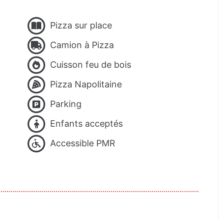
Pizza sur place
Camion à Pizza
Cuisson feu de bois
Pizza Napolitaine
Parking
Enfants acceptés
Accessible PMR