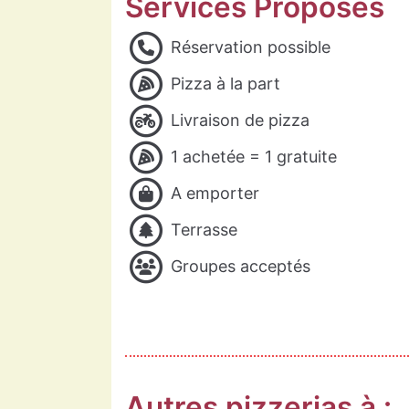
Services Proposés
Réservation possible
Pizza à la part
Livraison de pizza
1 achetée = 1 gratuite
A emporter
Terrasse
Groupes acceptés
Autres pizzerias à :