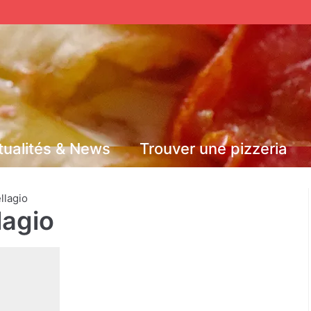
tualités & News
Trouver une pizzeria
ellagio
lagio