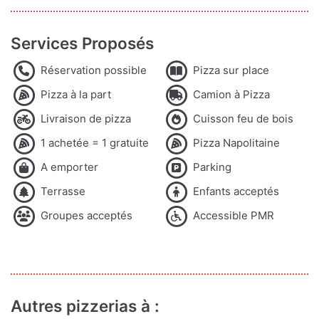
Services Proposés
Réservation possible
Pizza sur place
Pizza à la part
Camion à Pizza
Livraison de pizza
Cuisson feu de bois
1 achetée = 1 gratuite
Pizza Napolitaine
A emporter
Parking
Terrasse
Enfants acceptés
Groupes acceptés
Accessible PMR
Autres pizzerias à :