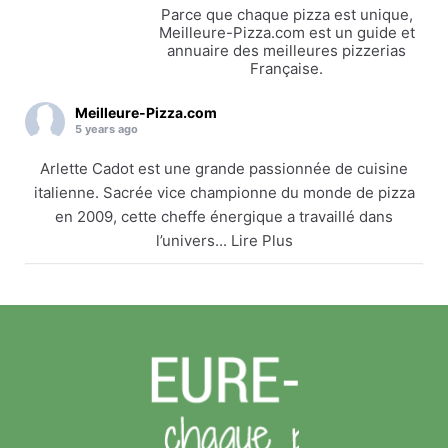
Parce que chaque pizza est unique,
Meilleure-Pizza.com est un guide et
annuaire des meilleures pizzerias
Française.
Meilleure-Pizza.com
5 years ago
Arlette Cadot est une grande passionnée de cuisine
italienne. Sacrée vice championne du monde de pizza
en 2009, cette cheffe énergique a travaillé dans
l’univers... Lire Plus
Arlette Cadot remet le couvert
meilleure-pizza.com
Arlette Cadot est une grande passionnée de cuisine
italienne. Sacrée vice championne du monde de
pizza en 2009, cette cheffe énergique a travaillé
dans l’univers... Lire Plus
Voir sur Facebook
·
Partager