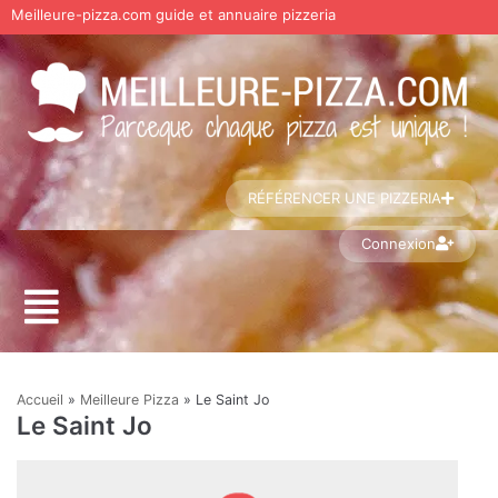
Meilleure-pizza.com guide et annuaire pizzeria
Aller
au
contenu
RÉFÉRENCER UNE PIZZERIA
Connexion
Accueil
»
Meilleure Pizza
»
Le Saint Jo
Le Saint Jo