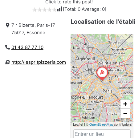
Click to rate this post!
[Total:
0
Average:
0
]
Localisation de l'établ
7 r Bizerte, Paris-17
75017, Essonne
01 43 87 77 10
http://lespritpizzeria.com
+
−
Leaflet
|
©
OpenStreetMap
contributors