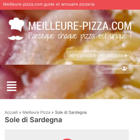
Meilleure-pizza.com guide et annuaire pizzeria
Aller
au
contenu
RÉFÉRENCER UNE PIZZERIA
Connexion
Accueil
»
Meilleure Pizza
»
Sole di Sardegna
Sole di Sardegna