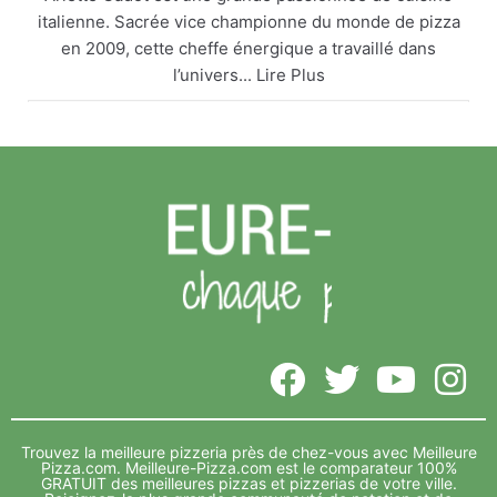
italienne. Sacrée vice championne du monde de pizza
en 2009, cette cheffe énergique a travaillé dans
l’univers... Lire Plus
Arlette Cadot remet le couvert
meilleure-pizza.com
Arlette Cadot est une grande passionnée de cuisine
italienne. Sacrée vice championne du monde de
pizza en 2009, cette cheffe énergique a travaillé
dans l’univers... Lire Plus
Voir sur Facebook
·
Partager
Meilleure-Pizza.com
5 years ago
Vide depuis de nombreux mois, l’ancien complexe Foot
3 indoor, sur la zone de Décathlon Lavau, va accueillir le
Trouvez la meilleure pizzeria près de chez-vous avec Meilleure
complexe... Lire Plus
Pizza.com.
Meilleure-Pizza.com est le comparateur 100%
GRATUIT des meilleures pizzas et pizzerias de votre ville.