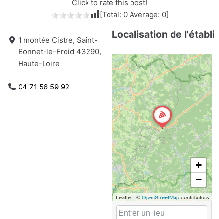
Click to rate this post!
[Total:
0
Average:
0
]
Localisation de l'établ
1 montée Cistre, Saint-
Bonnet-le-Froid 43290,
Haute-Loire
04 71 56 59 92
+
−
Leaflet
|
©
OpenStreetMap
contributors