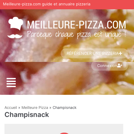
Meilleure-pizza.com guide et annuaire pizzeria
Aller
au
contenu
RÉFÉRENCER UNE PIZZERIA
Connexion
Accueil
»
Meilleure Pizza
»
Champisnack
Champisnack