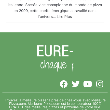
italienne. Sacrée vice championne du monde de pizza
en 2009, cette cheffe énergique a travaillé dans
l’univers... Lire Plus
Arlette Cadot remet le couvert
meilleure-pizza.com
Arlette Cadot est une grande passionnée de cuisine
italienne. Sacrée vice championne du monde de
pizza en 2009, cette cheffe énergique a travaillé
dans l’univers... Lire Plus
Voir sur Facebook
·
Partager
Meilleure-Pizza.com
5 years ago
Vide depuis de nombreux mois, l’ancien complexe Foot
3 indoor, sur la zone de Décathlon Lavau, va accueillir le
Trouvez la meilleure pizzeria près de chez-vous avec Meilleure
complexe... Lire Plus
Pizza.com.
Meilleure-Pizza.com est le comparateur 100%
GRATUIT des meilleures pizzas et pizzerias de votre ville.