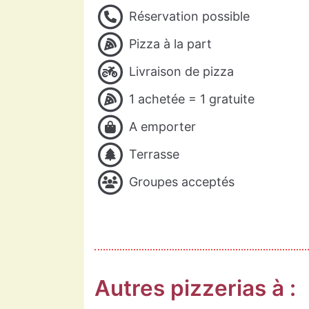
Réservation possible
Pizza à la part
Livraison de pizza
1 achetée = 1 gratuite
A emporter
Terrasse
Groupes acceptés
Autres pizzerias à :