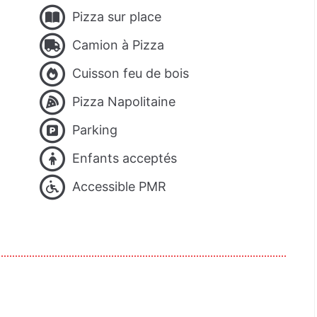
Pizza sur place
Camion à Pizza
Cuisson feu de bois
Pizza Napolitaine
Parking
Enfants acceptés
Accessible PMR