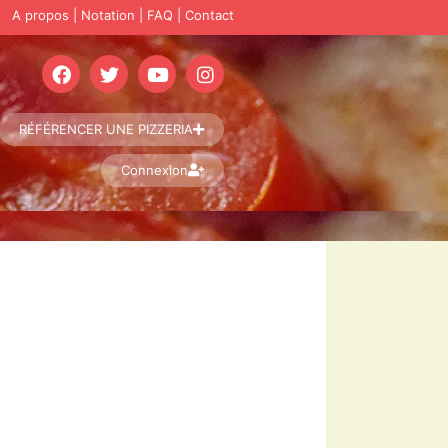
A propos
|
Notation
|
FAQ
|
Contact
RÉFÉRENCER UNE PIZZERIA
Connexion