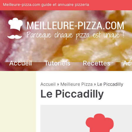
Meilleure-pizza.com guide et annuaire pizzeria
Aller
au
contenu
Accueil
Tutoriels
Recettes
Ac
Accueil
»
Meilleure Pizza
»
Le Piccadilly
Le Piccadilly