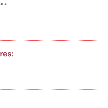
hône
res: