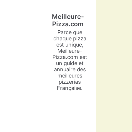
Meilleure-
Pizza.com
Parce que
chaque pizza
est unique,
Meilleure-
Pizza.com est
un guide et
annuaire des
meilleures
pizzerias
Française.
Meilleure-Pizza.com
5 years ago
Arlette Cadot est une grande
passionnée de cuisine