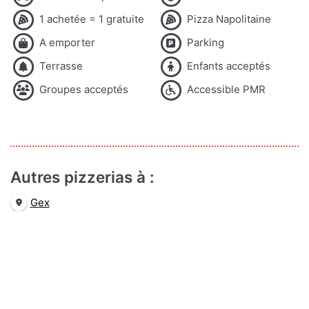
1 achetée = 1 gratuite
Pizza Napolitaine
A emporter
Parking
Terrasse
Enfants acceptés
Groupes acceptés
Accessible PMR
Autres pizzerias à :
Gex