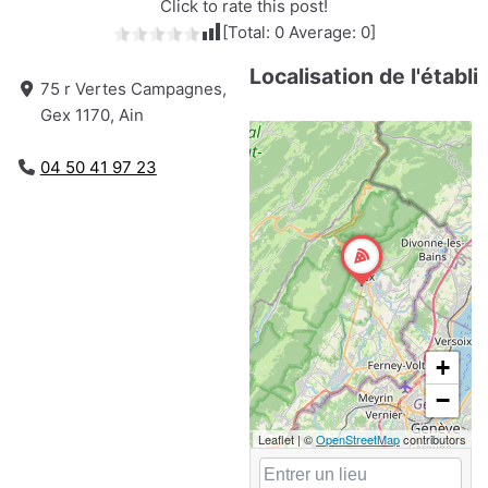
Click to rate this post!
[Total:
0
Average:
0
]
Localisation de l'établ
75 r Vertes Campagnes,
Gex 1170, Ain
04 50 41 97 23
+
−
Leaflet
|
©
OpenStreetMap
contributors