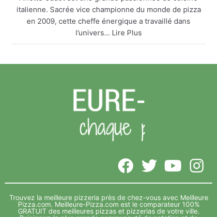
italienne. Sacrée vice championne du monde de pizza
en 2009, cette cheffe énergique a travaillé dans
l’univers... Lire Plus
Arlette Cadot remet le couvert
meilleure-pizza.com
Arlette Cadot est une grande passionnée de cuisine
italienne. Sacrée vice championne du monde de
pizza en 2009, cette cheffe énergique a travaillé
dans l’univers... Lire Plus
Voir sur Facebook
·
Partager
Meilleure-Pizza.com
5 years ago
Vide depuis de nombreux mois, l’ancien complexe Foot
3 indoor, sur la zone de Décathlon Lavau, va accueillir le
Trouvez la meilleure pizzeria près de chez-vous avec Meilleure
complexe... Lire Plus
Pizza.com.
Meilleure-Pizza.com est le comparateur 100%
GRATUIT des meilleures pizzas et pizzerias de votre ville.