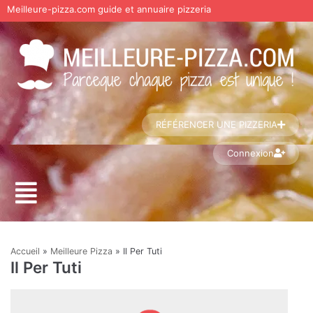
Meilleure-pizza.com guide et annuaire pizzeria
Aller
au
contenu
RÉFÉRENCER UNE PIZZERIA
Connexion
Accueil
»
Meilleure Pizza
»
Il Per Tuti
Il Per Tuti