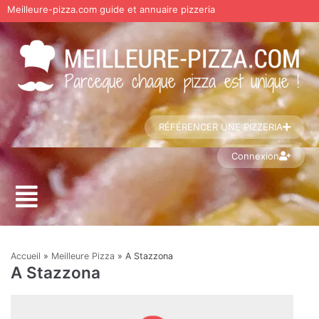
Meilleure-pizza.com guide et annuaire pizzeria
Aller
au
contenu
RÉFÉRENCER UNE PIZZERIA
Connexion
Accueil
»
Meilleure Pizza
»
A Stazzona
A Stazzona