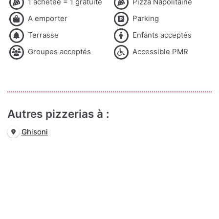
1 achetée = 1 gratuite
Pizza Napolitaine
A emporter
Parking
Terrasse
Enfants acceptés
Groupes acceptés
Accessible PMR
Autres pizzerias à :
Ghisoni