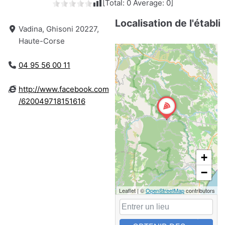
[Total:
0
Average:
0
]
Localisation de l'établ
Vadina, Ghisoni 20227,
Haute-Corse
04 95 56 00 11
http://www.facebook.com
/620049718151616
+
−
Leaflet
|
©
OpenStreetMap
contributors