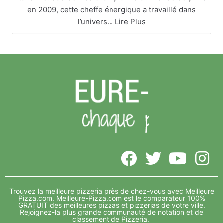
en 2009, cette cheffe énergique a travaillé dans
l’univers... Lire Plus
Arlette Cadot remet le couvert
meilleure-pizza.com
Arlette Cadot est une grande passionnée de cuisine
italienne. Sacrée vice championne du monde de
pizza en 2009, cette cheffe énergique a travaillé
dans l’univers... Lire Plus
Voir sur Facebook
·
Partager
Meilleure-Pizza.com
5 years ago
Vide depuis de nombreux mois, l’ancien complexe Foot
3 indoor, sur la zone de Décathlon Lavau, va accueillir le
Trouvez la meilleure pizzeria près de chez-vous avec Meilleure
complexe... Lire Plus
Pizza.com.
Meilleure-Pizza.com est le comparateur 100%
GRATUIT des meilleures pizzas et pizzerias de votre ville.
Rejoignez-la plus grande communauté de notation et de
classement de Pizzeria.
Stadio Pizza s’installe dans l’ancien Foot 3 indoor