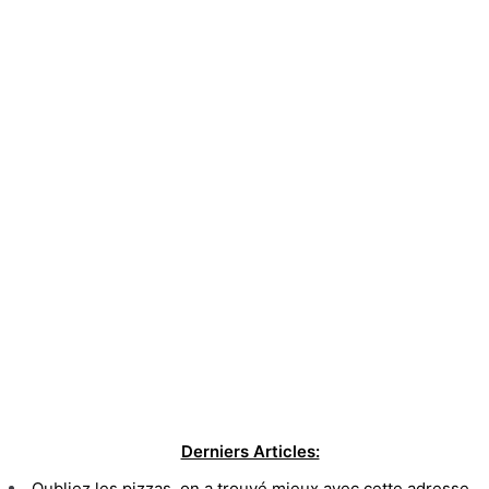
Derniers Articles:
Oubliez les pizzas, on a trouvé mieux avec cette adresse