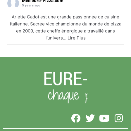
Meilleure-Pizza.com
5 years ago
Arlette Cadot est une grande passionnée de cuisine
italienne. Sacrée vice championne du monde de pizza
en 2009, cette cheffe énergique a travaillé dans
l’univers... Lire Plus
Arlette Cadot remet le couvert
meilleure-pizza.com
Arlette Cadot est une grande passionnée de cuisine
italienne. Sacrée vice championne du monde de
pizza en 2009, cette cheffe énergique a travaillé
dans l’univers... Lire Plus
Voir sur Facebook
·
Partager
Meilleure-Pizza.com
5 years ago
Vide depuis de nombreux mois, l’ancien complexe Foot