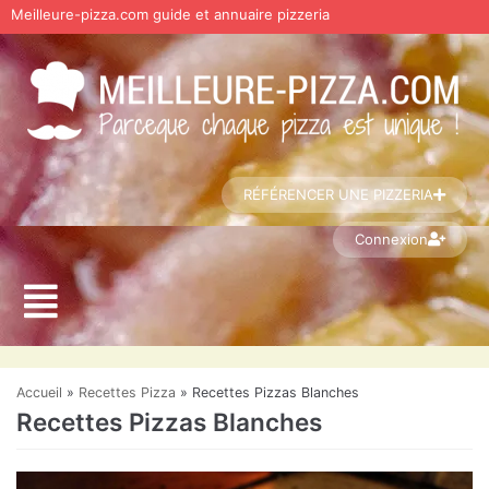
Meilleure-pizza.com guide et annuaire pizzeria
Aller
au
contenu
RÉFÉRENCER UNE PIZZERIA
Connexion
Accueil
»
Recettes Pizza
»
Recettes Pizzas Blanches
Recettes Pizzas Blanches