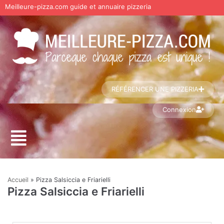
Meilleure-pizza.com guide et annuaire pizzeria
Aller
au
contenu
RÉFÉRENCER UNE PIZZERIA
Connexion
Accueil
»
Pizza Salsiccia e Friarielli
Pizza Salsiccia e Friarielli